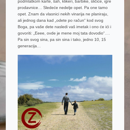
podmlatkom karte, šah, klikeri, barbike, sličice, igre
prodavnice… Sledeće nedelje opet. Pa one tamo
opet. Znam da vlasnici nekih vinarija ne planiraju,
ali jednog dana kad „odete po račun“ kod svog
Boga, pa vaše dete nasledi vaš imetak i ono će ići i
govoriti: „Eeee, ovde je mene moj tata dovodio“….
Pa sin svog sina, pa sin sina i tako, jedno 10, 15
generacija…