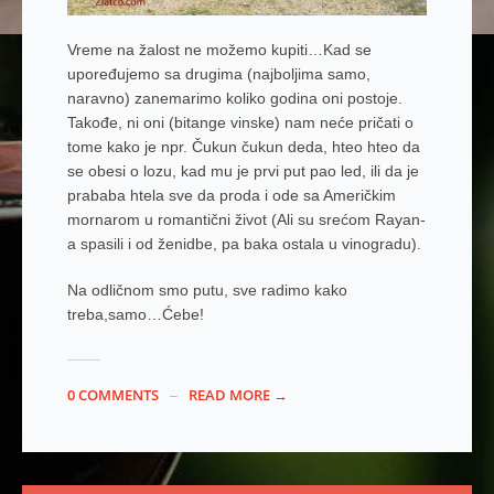
Vreme na žalost ne možemo kupiti…Kad se
upoređujemo sa drugima (najboljima samo,
naravno) zanemarimo koliko godina oni postoje.
Takođe, ni oni (bitange vinske) nam neće pričati o
tome kako je npr. Čukun čukun deda, hteo hteo da
se obesi o lozu, kad mu je prvi put pao led, ili da je
prababa htela sve da proda i ode sa Američkim
mornarom u romantični život (Ali su srećom Rayan-
a spasili i od ženidbe, pa baka ostala u vinogradu).
Na odličnom smo putu, sve radimo kako
treba,samo…Ćebe!
0 COMMENTS
READ MORE →