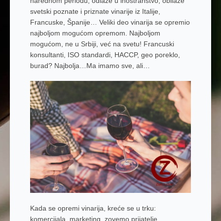
narednom periodu, odlaze u inostranstvo, obilaze
svetski poznate i priznate vinarije iz Italije,
Francuske, Španije… Veliki deo vinarija se opremio
najboljom mogućom opremom. Najboljom
mogućom, ne u Srbiji, već na svetu! Francuski
konsultanti, ISO standardi, HACCP, geo poreklo,
burad? Najbolja…Ma imamo sve, ali…
Kada se opremi vinarija, kreće se u trku:
komercijala, marketing, zovemo prijatelje,