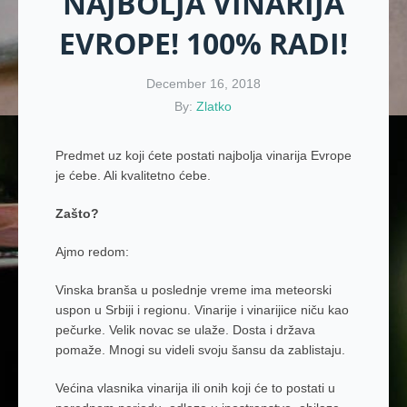
NAJBOLJA VINARIJA
EVROPE! 100% RADI!
December 16, 2018
By:
Zlatko
Predmet uz koji ćete postati najbolja vinarija Evrope
je ćebe. Ali kvalitetno ćebe.
Zašto?
Ajmo redom:
Vinska branša u poslednje vreme ima meteorski
uspon u Srbiji i regionu. Vinarije i vinarijice niču kao
pečurke. Velik novac se ulaže. Dosta i država
pomaže. Mnogi su videli svoju šansu da zablistaju.
Većina vlasnika vinarija ili onih koji će to postati u