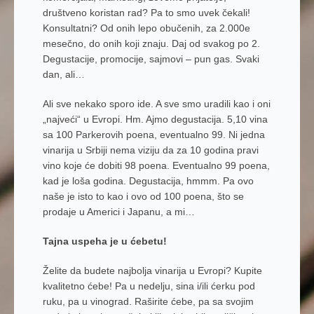
društveno koristan rad? Pa to smo uvek čekali!
Konsultatni? Od onih lepo obučenih, za 2.000e
mesečno, do onih koji znaju. Daj od svakog po 2.
Degustacije, promocije, sajmovi – pun gas. Svaki
dan, ali…
Ali sve nekako sporo ide. A sve smo uradili kao i oni
„najveći“ u Evropi. Hm. Ajmo degustacija. 5,10 vina
sa 100 Parkerovih poena, eventualno 99. Ni jedna
vinarija u Srbiji nema viziju da za 10 godina pravi
vino koje će dobiti 98 poena. Eventualno 99 poena,
kad je loša godina. Degustacija, hmmm. Pa ovo
naše je isto to kao i ovo od 100 poena, što se
prodaje u Americi i Japanu, a mi…
Tajna uspeha je u ćebetu!
Želite da budete najbolja vinarija u Evropi? Kupite
kvalitetno ćebe! Pa u nedelju, sina i/ili ćerku pod
ruku, pa u vinograd. Raširite ćebe, pa sa svojim