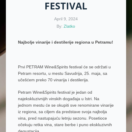
FESTIVAL
April 9, 2024
By:
Zlatko
Najbolje vinarije i destilerije regiona u Petramu!
Prvi PETRAM Wine&Spirits festival će se održati u
Petram resortu, u mestu Savudrija, 25. maja, sa
učešćem preko 70 vinarija i destilerija.
Petram Wine&Spirits festival je jedan od
najekskluzivnijih vinskih događaja u Istri. Na
jednom mestu će se okupiti sve renomirane vinarije
iz regiona, sa ciljem da predstave svoja najbolja
vina, pred nastupajuću letnju sezonu. Posetioce
očekuju retka vina, stare berbe i puno ekskluzivnih
degustacija.