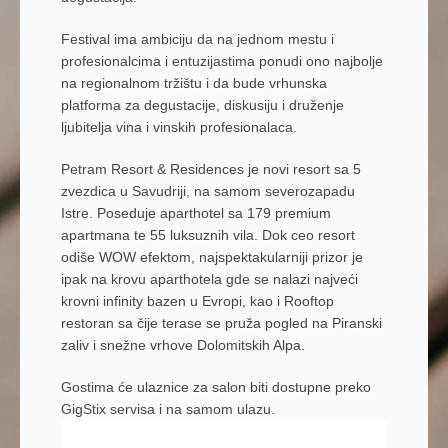
Festival ima ambiciju da na jednom mestu i
profesionalcima i entuzijastima ponudi ono najbolje
na regionalnom tržištu i da bude vrhunska
platforma za degustacije, diskusiju i druženje
ljubitelja vina i vinskih profesionalaca.
Petram Resort & Residences je novi resort sa 5
zvezdica u Savudriji, na samom severozapadu
Istre. Poseduje aparthotel sa 179 premium
apartmana te 55 luksuznih vila. Dok ceo resort
odiše WOW efektom, najspektakularniji prizor je
ipak na krovu aparthotela gde se nalazi najveći
krovni infinity bazen u Evropi, kao i Rooftop
restoran sa čije terase se pruža pogled na Piranski
zaliv i snežne vrhove Dolomitskih Alpa.
Gostima će ulaznice za salon biti dostupne preko
GigStix servisa i na samom ulazu.