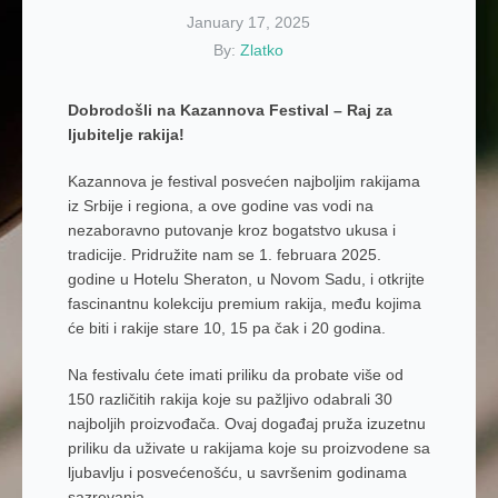
January 17, 2025
By:
Zlatko
Dobrodošli na Kazannova Festival – Raj za
ljubitelje rakija!
Kazannova je festival posvećen najboljim rakijama
iz Srbije i regiona, a ove godine vas vodi na
nezaboravno putovanje kroz bogatstvo ukusa i
tradicije. Pridružite nam se 1. februara 2025.
godine u Hotelu Sheraton, u Novom Sadu, i otkrijte
fascinantnu kolekciju premium rakija, među kojima
će biti i rakije stare 10, 15 pa čak i 20 godina.
Na festivalu ćete imati priliku da probate više od
150 različitih rakija koje su pažljivo odabrali 30
najboljih proizvođača. Ovaj događaj pruža izuzetnu
priliku da uživate u rakijama koje su proizvodene sa
ljubavlju i posvećenošću, u savršenim godinama
sazrevanja.