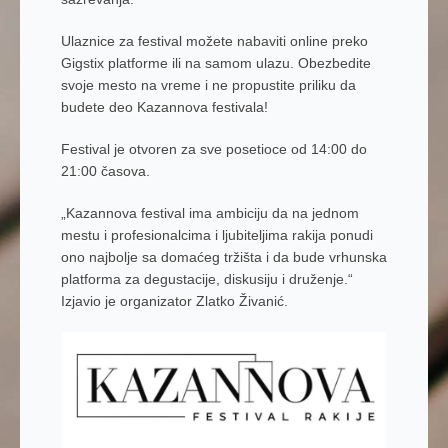
Ulaznice za festival možete nabaviti online preko
Gigstix platforme ili na samom ulazu. Obezbedite
svoje mesto na vreme i ne propustite priliku da
budete deo Kazannova festivala!
Festival je otvoren za sve posetioce od 14:00 do
21:00 časova.
„Kazannova festival ima ambiciju da na jednom
mestu i profesionalcima i ljubiteljima rakija ponudi
ono najbolje sa domaćeg tržišta i da bude vrhunska
platforma za degustacije, diskusiju i druženje.“
Izjavio je organizator Zlatko Živanić.