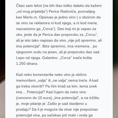
Čitao sam tekst (ne bih išao toliko daleko da kažem
„od mog prijatelja“) Perice Radovića, poznatijeg
kao Merlo.rs. Opisivao je jedno vino ( s obzirom da
se vino ne reklamira ni kod njega, a ni kod mene,
nazvaćemo ga „Cvrca“). Deo koji mi je zapao za
oko, jeste da je Perica dao preporuku za „Cvrcu“,
ali je isto tako napisao da vino „nije još spremno, ali
ima potencijal“. Biće spremno, ima vremena…po
njegovom sudu na jesen, ali je preporuku dao sad.
Lepo od njega. Galantno. „Cvrca“ inače košta
1.250 dinara.
Kad neko komentariše neko vino ja obično
memorišem „valja“ ili „ne valja“,nema treće. A kad
ga treba otvoriti? Pa čim imaš sa kim, tema uvek
ima… Potencijal? Kad čujem da neko vino
(cenovno do 10 eura) „ima potencijal“, a na tržištu
je, moje pitanje je: Zašto je sad stavljeno u
prodaju? Da li je moguće da vinar nije prepoznao
potencijal vina, pa sačekao još malo i onda ga