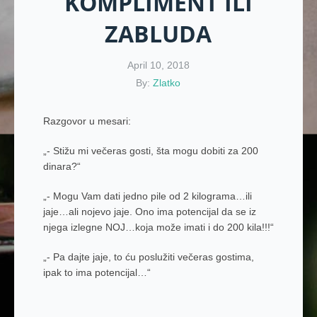
KOMPLIMENT ILI
ZABLUDA
April 10, 2018
By:
Zlatko
Razgovor u mesari:
„- Stižu mi večeras gosti, šta mogu dobiti za 200
dinara?“
„- Mogu Vam dati jedno pile od 2 kilograma…ili
jaje…ali nojevo jaje. Ono ima potencijal da se iz
njega izlegne NOJ…koja može imati i do 200 kila!!!“
„- Pa dajte jaje, to ću poslužiti večeras gostima,
ipak to ima potencijal…“