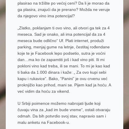
plasirao na tržište po većoj ceni? Da li je morao da
ga plasira, znajući da je prerano? Možda ne veruje
da njegovo vino ima potencijal?
„Zlatko, poklanjam ti ovo vino, ali otvori ga tek za 4
meseca. Sad je onako, ali ima potencijal da za 4
meseca bude odlično“ Uf. Plati internet, produži
parking, menjaj gume na letnje, čestitaj rođendane
koje te je Facebook lepo podsetio, sutra je voćni
dan…ma ko će zapamtiti još i kad vino piti. Ili mi
pokloni vino kad treba, ili se mani. To mi je kao kad
ti baka da 1.000 dinara i kaže: „ Za ovo kupi sebi
kapu i rukavice“. Bako, “Panini” je ovu crvenu već
proknjižio kao prihod, mani se. Pijem kad ja hoću. A
već vidim da hoću za vikend.
U Srbiji poimence možemo nabrojati ljude koji
čuvaju vina za „kad im bude vreme“, ostali otvaraju
odmah. Da bih potvrdio svoj stav, napravio sam i
malu anketu na Facebook-u.