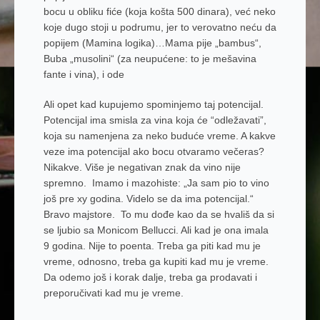
bocu u obliku fiće (koja košta 500 dinara), već neko
koje dugo stoji u podrumu, jer to verovatno neću da
popijem (Mamina logika)…Mama pije „bambus“,
Buba „musolini“ (za neupućene: to je mešavina
fante i vina), i ode
Ali opet kad kupujemo spominjemo taj potencijal.
Potencijal ima smisla za vina koja će “odležavati”,
koja su namenjena za neko buduće vreme. A kakve
veze ima potencijal ako bocu otvaramo večeras?
Nikakve. Više je negativan znak da vino nije
spremno. Imamo i mazohiste: „Ja sam pio to vino
još pre xy godina. Videlo se da ima potencijal.“
Bravo majstore. To mu dođe kao da se hvališ da si
se ljubio sa Monicom Bellucci. Ali kad je ona imala
9 godina. Nije to poenta. Treba ga piti kad mu je
vreme, odnosno, treba ga kupiti kad mu je vreme.
Da odemo još i korak dalje, treba ga prodavati i
preporučivati kad mu je vreme.