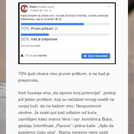
70% ljudi otvara vino prvom prilikom, a ne kad je
preporuka.
Kod čuvanja vina „da ispune svoj potencijal“, postoji
još jedan problem, koji su nažalost mnogi osetili na
svojoj koži, da ne kažem vinu: Neupućenost
okoline. Ja svaki put kad odlazim od kuće,
zamišljam kako mama Vera i npr. komšinica Buba,
gledaju četvrtfinale „Parova“ i jedna kaže: „Ajde da
popijemo čašu vina“. Mama naravno neće uzeti