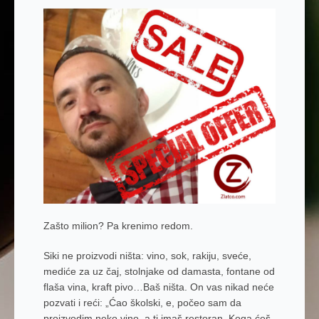
Zašto milion? Pa krenimo redom.
Siki ne proizvodi ništa: vino, sok, rakiju, sveće,
mediće za uz čaj, stolnjake od damasta, fontane od
flaša vina, kraft pivo…Baš ništa. On vas nikad neće
pozvati i reći: „Ćao školski, e, počeo sam da
proizvodim neko vino, a ti imaš restoran. Koga ćeš