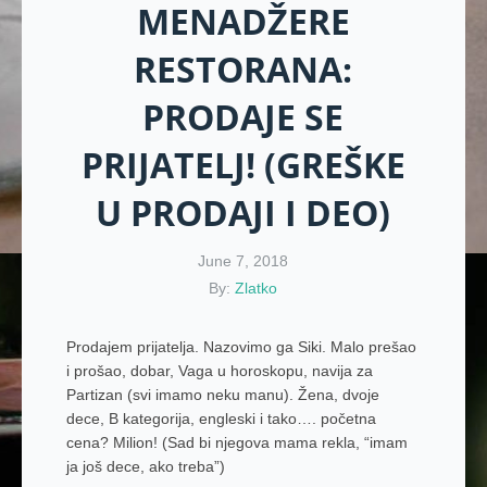
MENADŽERE
RESTORANA:
PRODAJE SE
PRIJATELJ! (GREŠKE
U PRODAJI I DEO)
June 7, 2018
By:
Zlatko
Prodajem prijatelja. Nazovimo ga Siki. Malo prešao
i prošao, dobar, Vaga u horoskopu, navija za
Partizan (svi imamo neku manu). Žena, dvoje
dece, B kategorija, engleski i tako…. početna
cena? Milion! (Sad bi njegova mama rekla, “imam
ja još dece, ako treba”)