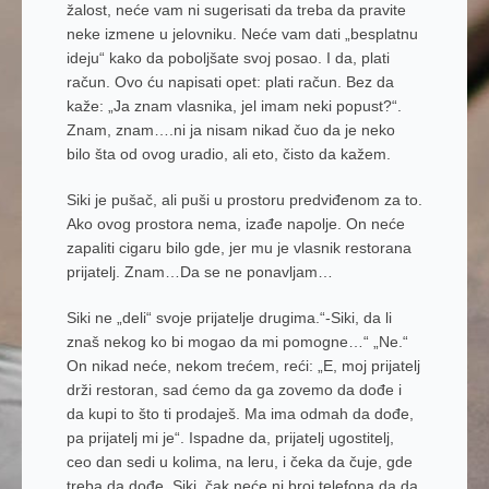
žalost, neće vam ni sugerisati da treba da pravite
neke izmene u jelovniku. Neće vam dati „besplatnu
ideju“ kako da poboljšate svoj posao. I da, plati
račun. Ovo ću napisati opet: plati račun. Bez da
kaže: „Ja znam vlasnika, jel imam neki popust?“.
Znam, znam….ni ja nisam nikad čuo da je neko
bilo šta od ovog uradio, ali eto, čisto da kažem.
Siki je pušač, ali puši u prostoru predviđenom za to.
Ako ovog prostora nema, izađe napolje. On neće
zapaliti cigaru bilo gde, jer mu je vlasnik restorana
prijatelj. Znam…Da se ne ponavljam…
Siki ne „deli“ svoje prijatelje drugima.“-Siki, da li
znaš nekog ko bi mogao da mi pomogne…“ „Ne.“
On nikad neće, nekom trećem, reći: „E, moj prijatelj
drži restoran, sad ćemo da ga zovemo da dođe i
da kupi to što ti prodaješ. Ma ima odmah da dođe,
pa prijatelj mi je“. Ispadne da, prijatelj ugostitelj,
ceo dan sedi u kolima, na leru, i čeka da čuje, gde
treba da dođe. Siki, čak neće ni broj telefona da da.