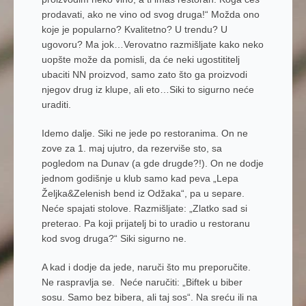
prodavati, ako ne vino od svog druga!“ Možda ono
koje je popularno? Kvalitetno? U trendu? U
ugovoru? Ma jok…Verovatno razmišljate kako neko
uopšte može da pomisli, da će neki ugostititelj
ubaciti NN proizvod, samo zato što ga proizvodi
njegov drug iz klupe, ali eto…Siki to sigurno neće
uraditi.
Idemo dalje. Siki ne jede po restoranima. On ne
zove za 1. maj ujutro, da rezerviše sto, sa
pogledom na Dunav (a gde drugde?!). On ne dodje
jednom godišnje u klub samo kad peva „Lepa
Željka&Zelenish bend iz Odžaka“, pa u separe.
Neće spajati stolove. Razmišljate: „Zlatko sad si
preterao. Pa koji prijatelj bi to uradio u restoranu
kod svog druga?“ Siki sigurno ne.
A kad i dodje da jede, naruči što mu preporučite.
Ne raspravlja se. Neće naručiti: „Biftek u biber
sosu. Samo bez bibera, ali taj sos“. Na sreću ili na