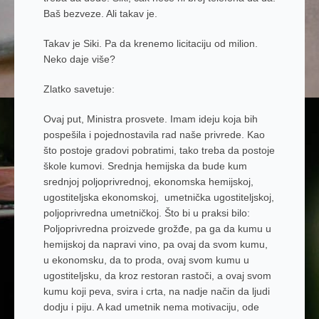
Baš bezveze. Ali takav je.
Takav je Siki. Pa da krenemo licitaciju od milion.
Neko daje više?
Zlatko savetuje:
Ovaj put, Ministra prosvete. Imam ideju koja bih
pospešila i pojednostavila rad naše privrede. Kao
što postoje gradovi pobratimi, tako treba da postoje
škole kumovi. Srednja hemijska da bude kum
srednjoj poljoprivrednoj, ekonomska hemijskoj,
ugostiteljska ekonomskoj, umetnička ugostiteljskoj,
poljoprivredna umetničkoj. Što bi u praksi bilo:
Poljoprivredna proizvede grožđe, pa ga da kumu u
hemijskoj da napravi vino, pa ovaj da svom kumu,
u ekonomsku, da to proda, ovaj svom kumu u
ugostiteljsku, da kroz restoran rastoči, a ovaj svom
kumu koji peva, svira i crta, na nadje način da ljudi
dodju i piju. A kad umetnik nema motivaciju, ode