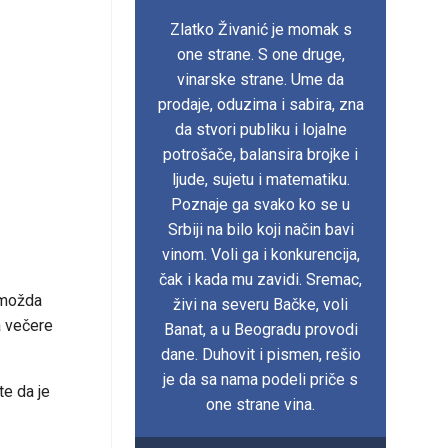
Zlatko Živanić je momak s
one strane. S one druge,
vinarske strane. Ume da
prodaje, oduzima i sabira, zna
da stvori publiku i lojalne
potrošače, balansira brojke i
ljude, sujetu i matematiku.
Poznaje ga svako ko se u
Srbiji na bilo koji način bavi
vinom. Voli ga i konkurencija,
čak i kada mu zavidi. Sremac,
e možda
živi na severu Bačke, voli
a večere
Banat, a u Beogradu provodi
dane. Duhovit i pismen, rešio
je da sa nama podeli priče s
te da je
one strane vina.