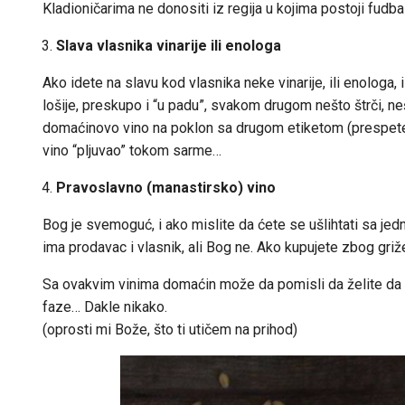
Kladioničarima ne donositi iz regija u kojima postoji fudbal
Slava vlasnika vinarije ili enologa
Ako idete na slavu kod vlasnika neke vinarije, ili enologa, 
lošije, preskupo i “u padu”, svakom drugom nešto štrči, neš
domaćinovo vino na poklon sa drugom etiketom (prespete vi
vino “pljuvao” tokom sarme…
Pravoslavno (manastirsko) vino
Bog je svemoguć, i ako mislite da ćete se ušlihtati sa je
ima prodavac i vlasnik, ali Bog ne. Ako kupujete zbog gri
Sa ovakvim vinima domaćin može da pomisli da želite da m
faze… Dakle nikako.
(oprosti mi Bože, što ti utičem na prihod)