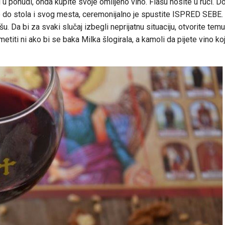
 ponudi, onda kupite svoje omiljeno vino. Flašu nosite u ruci. Dok
ete do stola i svog mesta, ceremonijalno je spustite ISPRED SEBE
 Da bi za svaki slučaj izbegli neprijatnu situaciju, otvorite temu 
etiti ni ako bi se baka Milka šlogirala, a kamoli da pijete vino k