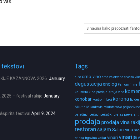
od vas…
3 načina kako prepoznati fant
 tekstovi
Tags
crno vino
auto
crno vs crveno
crveno vin
AKIJE KAZANNOVA 2026.
January
degustacija
enolog
Fantom firme
komerc
kalimero
kina prodaja srbija vino
025 – festival rakije
January
korona
konobar
kontrolni broj
licide
Milutin Milankovic
ministarstvo poljoprivre
spirits festival
April 9, 2024
palačinci
pešaci
pešački prelaz
prevaranti
prodaja
prodaja vina
raki
restoran
sajam
Salon vina
sao
vinarija
vinari
v
stipsa
trgovina
vašar