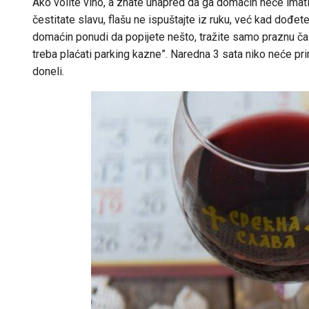
Ako volite vino, a znate unapred da ga domaćin neće imati u
čestitate slavu, flašu ne ispuštajte iz ruku, već kad dođ
domaćin ponudi da popijete nešto, tražite samo praznu čašu.
treba plaćati parking kazne”. Naredna 3 sata niko neće prim
doneli.