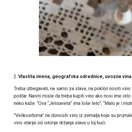
Vlastita imena, geografska odrednice, uvozna vina
Treba izbegavati, ne samo za slave, na poklon nositi vino č
poštar. Naivni misle da treba kupiti vino ako nosi ime ist
neko kaže: “Ova “Jelisaveta” ima loše telo”, “Malo je i mutn
“Velikosrbima” ne donositi vino iz zemalja koje su prizna
vino starije od istorije držanja slave u toj kući.