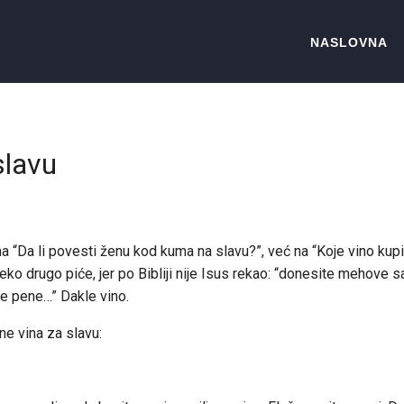
NASLOVNA
slavu
a “Da li povesti ženu kod kuma na slavu?”, već na “Koje vino kupi
neko drugo piće, jer po Bibliji nije Isus rekao: “donesite mehove 
ude pene…” Dakle vino.
ne vina za slavu: