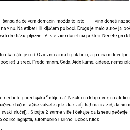
stoji šansa da će vam domaćin, možda to isto vino doneti nazad
na vinu. Na etiketi. Ili ključem po boci. Druga je malo surovija: p
ati da dršku: pljaaas…Vi ste vino doneli na poklon. Nećete ga dob
on, kao što je red. Ovo vino si mi ti poklonio, a ja nisam dovoljno
popiješ u sreći. Preda mnom. Sada. Ajde kume, ajdeee, nemoj pla
e sednete pored ujaka “artiljerca”. Nikako na klupu, već na stolic
ćice obično rašire salvete gde ide oval), leđima uz zid, da sni
svaki slučaj)… Sipajte 2 sarme više i čekajte da iznesu pečenje 
e oblike jagnjeta, automobile i slično. Doboš rules!