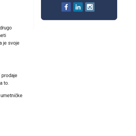
 drugo
eti
a je svoje
d prodaje
a to.
e umetničke