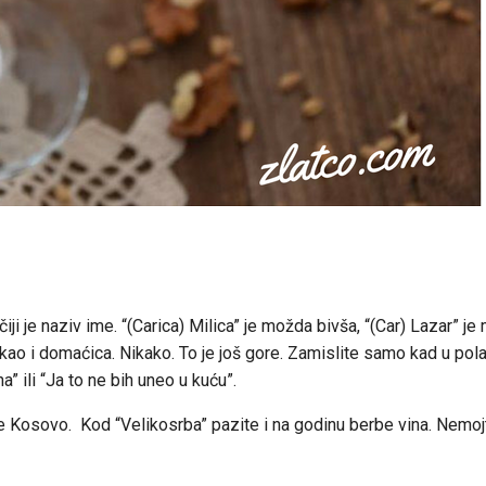
iji je naziv ime. “(Carica) Milica” je možda bivša, “(Car) Lazar” j
o kao i domaćica. Nikako. To je još gore. Zamislite samo kad u pol
a” ili “Ja to ne bih uneo u kuću”.
le Kosovo. Kod “Velikosrba” pazite i na godinu berbe vina. Nemoj