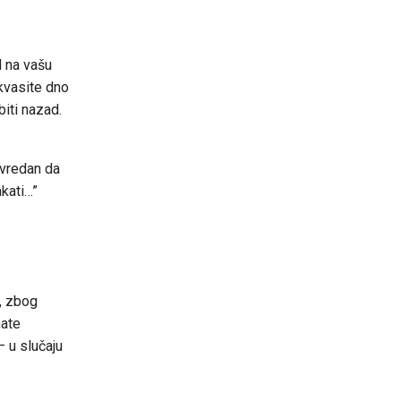
 na vašu
okvasite dno
iti nazad.
 vredan da
kati…”
u, zbog
mate
– u slučaju