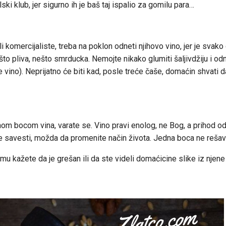
ski klub, jer sigurno ih je baš taj ispalio za gomilu para…
ili komercijaliste, treba na poklon odneti njihovo vino, jer je svako
to pliva, nešto smrducka. Nemojte nikako glumiti šaljivdžiju i odn
no). Neprijatno će biti kad, posle treće čaše, domaćin shvati d
dnom bocom vina, varate se. Vino pravi enolog, ne Bog, a prihod o
že savesti, možda da promenite način života. Jedna boca ne rešav
u kažete da je grešan ili da ste videli domaćicine slike iz njen