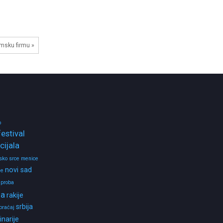
omsku firmu »
o
festival
ijala
rsko srce
menice
novi sad
de
proba
ja
rakije
srbija
braćaj
inarije