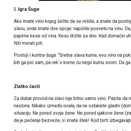
Igra Šuge
Ako imate vino kojeg želite da se rešite, a znate da po
slavu, onda imate dve opcije: napišite posvetu na vinu. Da, 
papirne kese od vina. Kesu držite za dno. Kad domaćin uhv
Niti morati piti.
Postoji i kontra-šuga: “Sretna slava kume, evo vino na pokl
bih ga pio sam, pa rek`o kome ću nego kumu svom. Da ga 
Zlatko časti
Za dobar provod na slavi nije bitno samo vino. Pazite da n
naslona. Nikako između ovala, da ne ostanete gladni (doma
situaciju. Ne pored svoje žene. Ne pored ujakove žene (za 
da je pečenje bezveze, vi imate štek! Kod torti izbegavajt