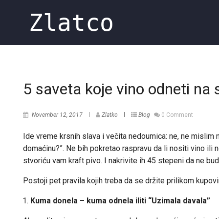
Zlatco
5 saveta koje vino odneti na 
November 12, 2017
Zlatko
Blog
0 Comment
Ide vreme krsnih slava i večita nedoumica: ne, ne mislim n
domaćinu?”. Ne bih pokretao raspravu da li nositi vino ili 
stvoriću vam kraft pivo. I nakrivite ih 45 stepeni da ne b
Postoji pet pravila kojih treba da se držite prilikom kupovi
Kuma donela – kuma odnela iliti “Uzimala davala”