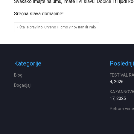
Svakako imajte na umu, imate i vi slavu. Doćiće i ti ljudi k
Srećna slava domaćine!
« Šta je pravilno: Crveno ili crno vino? Iran ili Irak?
Kategorije
Poslednji
Blog
FESTIVAL R
4, 2026
Dogadjaji
KAZANNOVA 2
17, 2025
Petram wine&