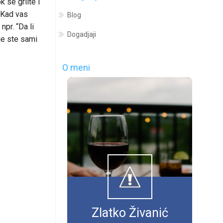
 se grlite i
. Kad vas
Blog
npr. “Da li
Dogadjaji
oje ste sami
O meni
Zlatko Živanić