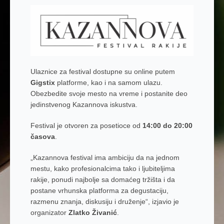
Ulaznice za festival dostupne su online putem
Gigstix
platforme, kao i na samom ulazu.
Obezbedite svoje mesto na vreme i postanite deo
jedinstvenog Kazannova iskustva.
Festival je otvoren za posetioce od
14:00 do 20:00
časova
.
„Kazannova festival ima ambiciju da na jednom
mestu, kako profesionalcima tako i ljubiteljima
rakije, ponudi najbolje sa domaćeg tržišta i da
postane vrhunska platforma za degustaciju,
razmenu znanja, diskusiju i druženje“, izjavio je
organizator
Zlatko Živanić
.