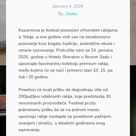
January 4, 2026
By:
Zlatko
Kazannova je festival posvećen vrhunskim rakijama
iz Srbije, a ove godine vodi vas na nezaboravno
putovanje kroz bogatu tradiciju, autentične ukuse i
umeće sazrevanja. Pridružite nam se 24. januara
2026. godine u Hotelu Sheraton u Novom Sadu i
upoznajte fascinantnu kolekciju premium rakija,
među kojima će se naći i primerci stari 10, 15, pa
čak i 20 godina.
Posetioci će imati priliku da degustiraju više od
200pažljivo odabranih rakija, koje predstavlja 30
renomiranih proizvođača. Festival pruža
jedinstvenu priliku da se na jednom mestu
upoznaju rakije nastajale sa posebnom pažnjom,
znanjem i strašću, u idealnim godinama svog
sazrevanja.