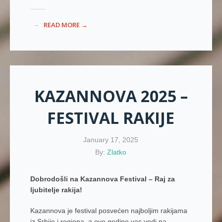
READ MORE →
KAZANNOVA 2025 –
FESTIVAL RAKIJE
January 17, 2025
By:
Zlatko
Dobrodošli na Kazannova Festival – Raj za
ljubitelje rakija!
Kazannova je festival posvećen najboljim rakijama
iz Srbije i regiona, a ove godine vas vodi na