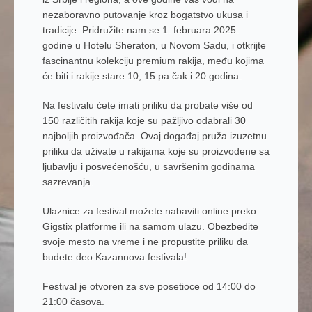
nezaboravno putovanje kroz bogatstvo ukusa i
tradicije. Pridružite nam se 1. februara 2025.
godine u Hotelu Sheraton, u Novom Sadu, i otkrijte
fascinantnu kolekciju premium rakija, među kojima
će biti i rakije stare 10, 15 pa čak i 20 godina.
Na festivalu ćete imati priliku da probate više od
150 različitih rakija koje su pažljivo odabrali 30
najboljih proizvođača. Ovaj događaj pruža izuzetnu
priliku da uživate u rakijama koje su proizvodene sa
ljubavlju i posvećenošću, u savršenim godinama
sazrevanja.
Ulaznice za festival možete nabaviti online preko
Gigstix platforme ili na samom ulazu. Obezbedite
svoje mesto na vreme i ne propustite priliku da
budete deo Kazannova festivala!
Festival je otvoren za sve posetioce od 14:00 do
21:00 časova.