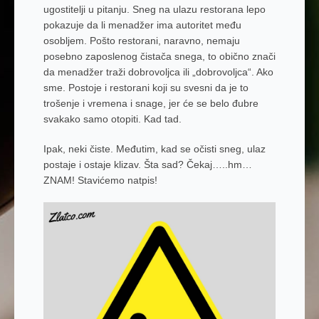
ugostitelji u pitanju. Sneg na ulazu restorana lepo
pokazuje da li menadžer ima autoritet među
osobljem. Pošto restorani, naravno, nemaju
posebno zaposlenog čistača snega, to obično znači
da menadžer traži dobrovoljca ili „dobrovoljca“. Ako
sme. Postoje i restorani koji su svesni da je to
trošenje i vremena i snage, jer će se belo đubre
svakako samo otopiti. Kad tad.
Ipak, neki čiste. Međutim, kad se očisti sneg, ulaz
postaje i ostaje klizav. Šta sad? Čekaj…..hm…
ZNAM! Stavićemo natpis!