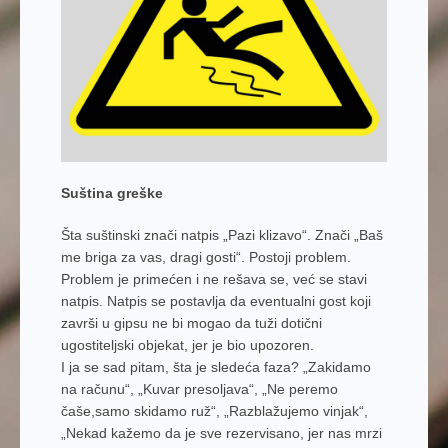
Suština greške
Šta suštinski znači natpis „Pazi klizavo“. Znači „Baš
me briga za vas, dragi gosti“. Postoji problem.
Problem je primećen i ne rešava se, već se stavi
natpis. Natpis se postavlja da eventualni gost koji
završi u gipsu ne bi mogao da tuži dotični
ugostiteljski objekat, jer je bio upozoren.
I ja se sad pitam, šta je sledeća faza? „Zakidamo
na računu“, „Kuvar presoljava“, „Ne peremo
čaše,samo skidamo ruž“, „Razblažujemo vinjak“,
„Nekad kažemo da je sve rezervisano, jer nas mrzi