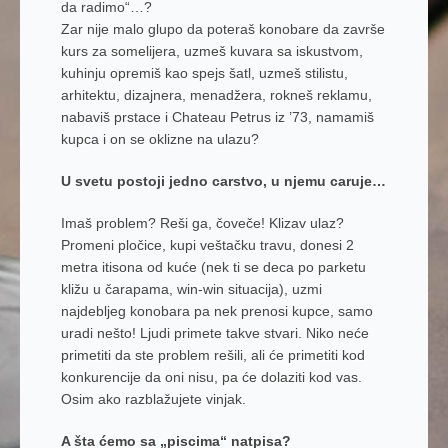
da radimo“…?
Zar nije malo glupo da poteraš konobare da završe
kurs za somelijera, uzmeš kuvara sa iskustvom,
kuhinju opremiš kao spejs šatl, uzmeš stilistu,
arhitektu, dizajnera, menadžera, rokneš reklamu,
nabaviš prstace i Chateau Petrus iz ’73, namamiš
kupca i on se oklizne na ulazu?
U svetu postoji jedno carstvo, u njemu caruje…
Imaš problem? Reši ga, čoveče! Klizav ulaz?
Promeni pločice, kupi veštačku travu, donesi 2
metra itisona od kuće (nek ti se deca po parketu
kližu u čarapama, win-win situacija), uzmi
najdebljeg konobara pa nek prenosi kupce, samo
uradi nešto! Ljudi primete takve stvari. Niko neće
primetiti da ste problem rešili, ali će primetiti kod
konkurencije da oni nisu, pa će dolaziti kod vas.
Osim ako razblažujete vinjak.
A šta ćemo sa „piscima“ natpisa?