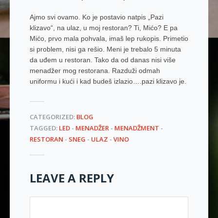
Ajmo svi ovamo. Ko je postavio natpis „Pazi
klizavo“, na ulaz, u moj restoran? Ti, Mićo? E pa
Mićo, prvo mala pohvala, imaš lep rukopis. Primetio
si problem, nisi ga rešio. Meni je trebalo 5 minuta
da uđem u restoran. Tako da od danas nisi više
menadžer mog restorana. Razduži odmah
uniformu i kući i kad budeš izlazio….pazi klizavo je.
CATEGORIZED:
BLOG
TAGGED:
LED
-
MENADŽER
-
MENADŽMENT
-
RESTORAN
-
SNEG
-
ULAZ
-
VINO
LEAVE A REPLY