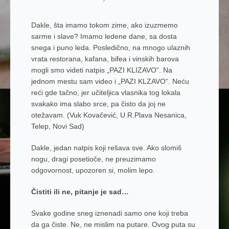
Dakle, šta imamo tokom zime, ako izuzmemo
sarme i slave? Imamo ledene dane, sa dosta
snega i puno leda. Posledično, na mnogo ulaznih
vrata restorana, kafana, bifea i vinskih barova
mogli smo videti natpis „PAZI KLIZAVO“. Na
jednom mestu sam video i „PAZI KLZAVO“. Neću
reći gde tačno, jer učiteljica vlasnika tog lokala
svakako ima slabo srce, pa čisto da joj ne
otežavam. (Vuk Kovačević, U.R.Plava Nesanica,
Telep, Novi Sad)
Dakle, jedan natpis koji rešava sve. Ako slomiš
nogu, dragi posetioče, ne preuzimamo
odgovornost, upozoren si, molim lepo.
Čistiti ili ne, pitanje je sad…
Svake godine sneg iznenadi samo one koji treba
da ga čiste. Ne, ne mislim na putare. Ovog puta su