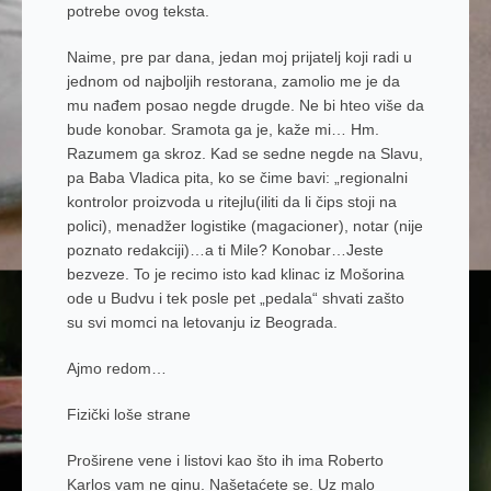
potrebe ovog teksta.
Naime, pre par dana, jedan moj prijatelj koji radi u
jednom od najboljih restorana, zamolio me je da
mu nađem posao negde drugde. Ne bi hteo više da
bude konobar. Sramota ga je, kaže mi… Hm.
Razumem ga skroz. Kad se sedne negde na Slavu,
pa Baba Vladica pita, ko se čime bavi: „regionalni
kontrolor proizvoda u ritejlu(iliti da li čips stoji na
polici), menadžer logistike (magacioner), notar (nije
poznato redakciji)…a ti Mile? Konobar…Jeste
bezveze. To je recimo isto kad klinac iz Mošorina
ode u Budvu i tek posle pet „pedala“ shvati zašto
su svi momci na letovanju iz Beograda.
Ajmo redom…
Fizički loše strane
Proširene vene i listovi kao što ih ima Roberto
Karlos vam ne ginu. Našetaćete se. Uz malo