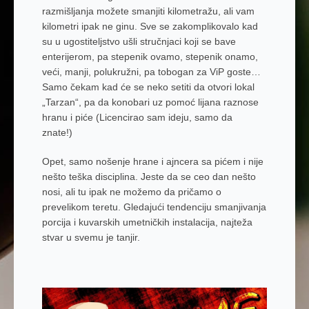
razmišljanja možete smanjiti kilometražu, ali vam
kilometri ipak ne ginu. Sve se zakomplikovalo kad
su u ugostiteljstvo ušli stručnjaci koji se bave
enterijerom, pa stepenik ovamo, stepenik onamo,
veći, manji, polukružni, pa tobogan za ViP goste…
Samo čekam kad će se neko setiti da otvori lokal
„Tarzan“, pa da konobari uz pomoć lijana raznose
hranu i piće (Licencirao sam ideju, samo da
znate!)
Opet, samo nošenje hrane i ajncera sa pićem i nije
nešto teška disciplina. Jeste da se ceo dan nešto
nosi, ali tu ipak ne možemo da pričamo o
prevelikom teretu. Gledajući tendenciju smanjivanja
porcija i kuvarskih umetničkih instalacija, najteža
stvar u svemu je tanjir.