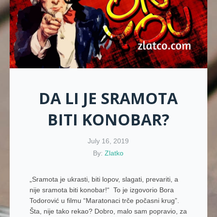
DA LI JE SRAMOTA
BITI KONOBAR?
July 16, 2019
By:
Zlatko
„Sramota je ukrasti, biti lopov, slagati, prevariti, a
nije sramota biti konobar!“ To je izgovorio Bora
Todorović u filmu “Maratonaci trče počasni krug”.
Šta, nije tako rekao? Dobro, malo sam popravio, za