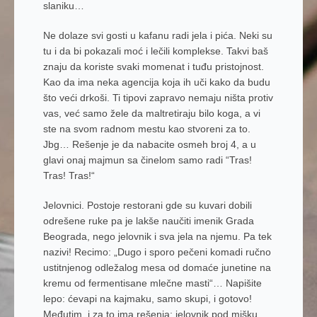
slaniku…
Ne dolaze svi gosti u kafanu radi jela i pića. Neki su
tu i da bi pokazali moć i lečili komplekse. Takvi baš
znaju da koriste svaki momenat i tuđu pristojnost.
Kao da ima neka agencija koja ih uči kako da budu
što veći drkoši. Ti tipovi zapravo nemaju ništa protiv
vas, već samo žele da maltretiraju bilo koga, a vi
ste na svom radnom mestu kao stvoreni za to.
Jbg… Rešenje je da nabacite osmeh b
roj 4
, a u
glavi onaj majmun sa činelom samo radi “
Tras!
Tras! Tras!“
Jelovnici.
Postoje restorani gde su kuvari dobili
odrešene ruke pa je lakše naučiti imenik Grada
Beograda, nego jelovnik i sva jela na njemu. Pa tek
nazivi! Recimo: „
Dugo i sporo pečeni komadi ručno
ustitnjenog odležalog mesa od domaće junetine na
kremu od fermentisane mlečne masti
“… Napišite
lepo: ćevapi na kajmaku, samo skupi, i gotovo!
Međutim, i za to ima rešenja: jelovnik pod mišku,