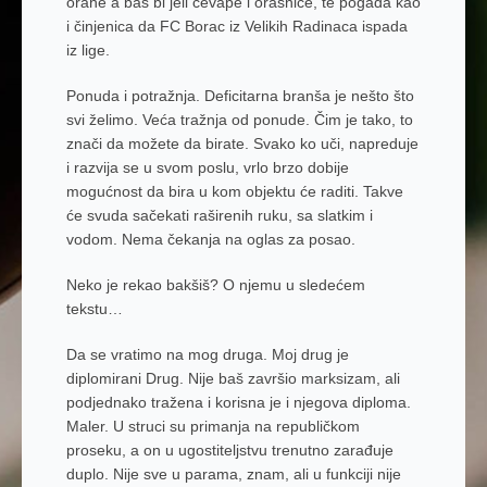
orahe a baš bi jeli ćevape i orasnice, te pogađa kao
i činjenica da FC Borac iz Velikih Radinaca ispada
iz lige.
Ponuda i potražnja.
Deficitarna branša je nešto što
svi želimo. Veća tražnja od ponude. Čim je tako, to
znači da možete da birate. Svako ko uči, napreduje
i razvija se u svom poslu, vrlo brzo dobije
mogućnost da bira u kom objektu će raditi. Takve
će svuda sačekati raširenih ruku, sa slatkim i
vodom. Nema čekanja na oglas za posao.
Neko je rekao
bakšiš
? O njemu u sledećem
tekstu…
Da se vratimo na mog druga. Moj drug je
diplomirani Drug. Nije baš završio marksizam, ali
podjednako tražena i korisna je i njegova diploma.
Maler. U struci su primanja na republičkom
proseku, a on u ugostiteljstvu trenutno zarađuje
duplo. Nije sve u parama, znam, ali u funkciji nije