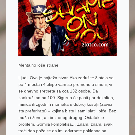
Mentalno loše strane
Ljudi.
Ovo je najteža stvar. Ako zadužite 8 stola sa
po 4 mesta i 4 ekipe vam se promene u smeni, vi
se dnevno sretnete sa cca 132 osobe. Da
zaokružimo na 100. Sigurno će pasti par dekoltea,
minića ili zgodnih momaka u dobroj košulji (zavisi
šta preferirate) – kojima biste i sami platili piće. Bez
muža i žene, a i bez onog drugog. Ostatak je
problem. Gomila kompleksa… Znam, znam, svaki
treći dan poželite da im odvrnete poklopac na