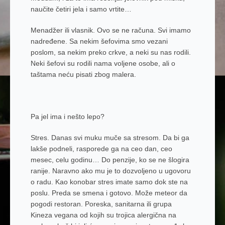
naučite četiri jela i samo vrtite…
Menadžer ili vlasnik.
Ovo se ne računa. Svi imamo
nadređene. Sa nekim šefovima smo vezani
poslom, sa nekim preko crkve, a neki su nas rodili.
Neki šefovi su rodili nama voljene osobe, ali o
taštama neću pisati zbog malera.
Pa jel ima i nešto lepo?
Stres
. Danas svi muku muče sa stresom. Da bi ga
lakše podneli, rasporede ga na ceo dan, ceo
mesec, celu godinu… Do penzije, ko se ne šlogira
ranije. Naravno ako mu je to dozvoljeno u ugovoru
o radu. Kao konobar stres imate samo dok ste na
poslu. Preda se smena i gotovo. Može meteor da
pogodi restoran. Poreska, sanitarna ili grupa
Kineza vegana od kojih su trojica alergična na