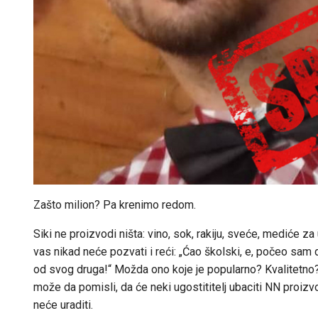
Zašto milion? Pa krenimo redom.
Siki ne proizvodi ništa: vino, sok, rakiju, sveće, mediće za
vas nikad neće pozvati i reći: „Ćao školski, e, počeo sam 
od svog druga!“ Možda ono koje je popularno? Kvalitetno
može da pomisli, da će neki ugostititelj ubaciti NN proizv
neće uraditi.