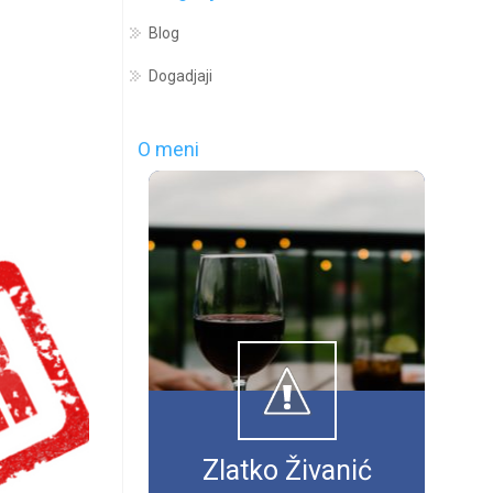
Blog
Dogadjaji
O meni
Zlatko Živanić