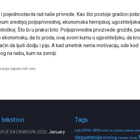
 i pojednostavila rad naše privrede. Kao što postoje gradovi pobr
kum srednjoj poljoprivrednoj, ekonomska hemijskoj, ugostiteljska
ničkoj. Što bi u praksi bilo: Poljoprivredna proizvede grožđe, pa
u ekonomsku, da to proda, ovaj svom kumu u ugostiteljsku, da kr
 način da ljudi dodju i piju. A kad umetnik nema motivaciju, ode k
Bog na nebu, kum na zemlji.
vacije
separe
siki
vino
 tekstovi
Tags
crno vino
auto
crno vs crveno
crveno vin
AKIJE KAZANNOVA 2026.
January
degustacija
enolog
Fantom firme