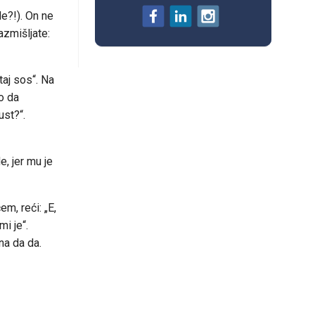
e?!). On ne
zmišljate:
taj sos“. Na
o da
ust?“.
e, jer mu je
m, reći: „E,
i je“.
ona da da.