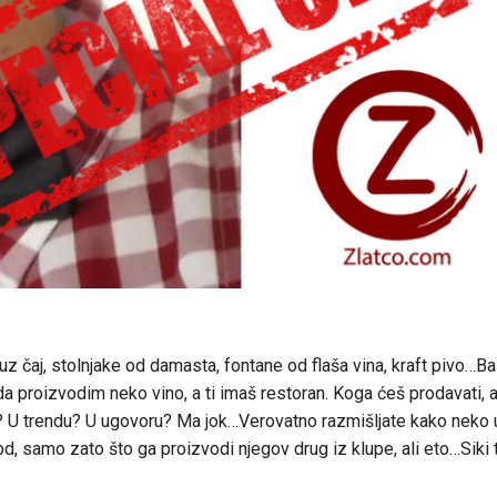
 uz čaj, stolnjake od damasta, fontane od flaša vina, kraft pivo…Ba
da proizvodim neko vino, a ti imaš restoran. Koga ćeš prodavati, 
? U trendu? U ugovoru? Ma jok…Verovatno razmišljate kako neko
od, samo zato što ga proizvodi njegov drug iz klupe, ali eto…Siki 