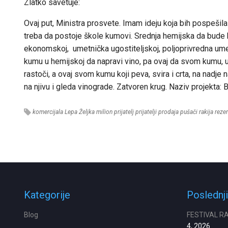
Zlatko savetuje:
Ovaj put, Ministra prosvete. Imam ideju koja bih pospešila
treba da postoje škole kumovi. Srednja hemijska da bude 
ekonomskoj, umetnička ugostiteljskoj, poljoprivredna umet
kumu u hemijskoj da napravi vino, pa ovaj da svom kumu, 
rastoči, a ovaj svom kumu koji peva, svira i crta, na nadje
na njivu i gleda vinograde. Zatvoren krug. Naziv projekta: 
komercijala
Lepa Željka
milion
prijatelj
prijatelji
prodaja
pušači
rakija
rezer
Kategorije
Poslednji
Blog
FESTIVAL R
4, 2026