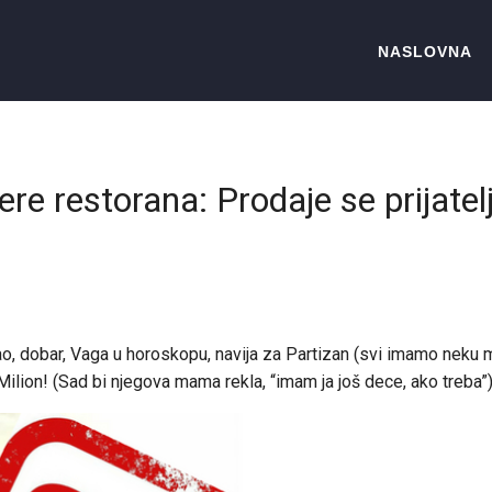
NASLOVNA
e restorana: Prodaje se prijatelj
ao, dobar, Vaga u horoskopu, navija za Partizan (svi imamo neku 
Milion! (Sad bi njegova mama rekla, “imam ja još dece, ako treba”