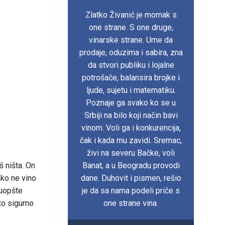
Zlatko Živanić je momak s
one strane. S one druge,
vinarske strane. Ume da
prodaje, oduzima i sabira, zna
da stvori publiku i lojalne
potrošače, balansira brojke i
ljude, sujetu i matematiku.
Poznaje ga svako ko se u
Srbiji na bilo koji način bavi
vinom. Voli ga i konkurencija,
čak i kada mu zavidi. Sremac,
živi na severu Bačke, voli
š ništa. On
Banat, a u Beogradu provodi
ako ne vino
dane. Duhovit i pismen, rešio
 uopšte
je da sa nama podeli priče s
to sigurno
one strane vina.