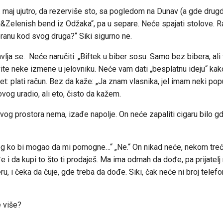
. maj ujutro, da rezerviše sto, sa pogledom na Dunav (a gde drugd
Zelenish bend iz Odžaka“, pa u separe. Neće spajati stolove. Ra
storanu kod svog druga?“ Siki sigurno ne.
vlja se. Neće naručiti: „Biftek u biber sosu. Samo bez bibera, ali 
avite neke izmene u jelovniku. Neće vam dati „besplatnu ideju“ kak
pet: plati račun. Bez da kaže: „Ja znam vlasnika, jel imam neki pop
vog uradio, ali eto, čisto da kažem.
vog prostora nema, izađe napolje. On neće zapaliti cigaru bilo gd
nekog ko bi mogao da mi pomogne…“ „Ne.“ On nikad neće, nekom treće
i da kupi to što ti prodaješ. Ma ima odmah da dođe, pa prijatelj m
eru, i čeka da čuje, gde treba da dođe. Siki, čak neće ni broj telef
e više?