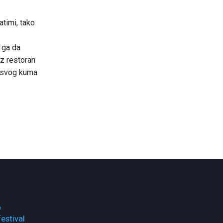
atimi, tako
 ga da
oz restoran
od svog kuma
o
festival