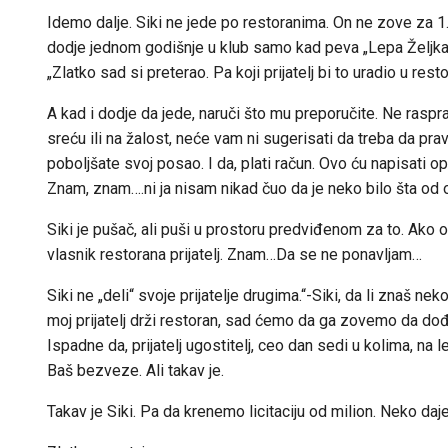
Idemo dalje. Siki ne jede po restoranima. On ne zove za 1
dodje jednom godišnje u klub samo kad peva „Lepa Željka&
„Zlatko sad si preterao. Pa koji prijatelj bi to uradio u re
A kad i dodje da jede, naruči što mu preporučite. Ne raspra
sreću ili na žalost, neće vam ni sugerisati da treba da pr
poboljšate svoj posao. I da, plati račun. Ovo ću napisati o
Znam, znam….ni ja nisam nikad čuo da je neko bilo šta od o
Siki je pušač, ali puši u prostoru predviđenom za to. Ako o
vlasnik restorana prijatelj. Znam…Da se ne ponavljam…
Siki ne „deli“ svoje prijatelje drugima.“-Siki, da li znaš 
moj prijatelj drži restoran, sad ćemo da ga zovemo da dođe 
Ispadne da, prijatelj ugostitelj, ceo dan sedi u kolima, na l
Baš bezveze. Ali takav je.
Takav je Siki. Pa da krenemo licitaciju od milion. Neko daj