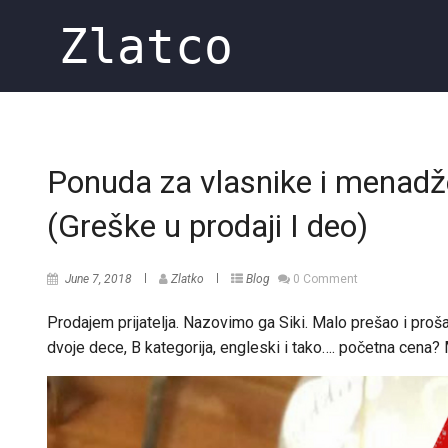
Zlatco
Ponuda za vlasnike i menadžer
(Greške u prodaji I deo)
June 7, 2018
Zlatko
Blog
0 Comment
Prodajem prijatelja. Nazovimo ga Siki. Malo prešao i proš
dvoje dece, B kategorija, engleski i tako…. početna cena? 